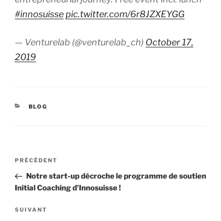
#innosuisse
pic.twitter.com/6r8JZXEYGG
— Venturelab (@venturelab_ch)
October 17,
2019
CATÉGORIES
BLOG
Navigation
Article
PRÉCÉDENT
de
précédent
Notre start-up décroche le programme de soutien
l’article
Initial Coaching d’Innosuisse !
Article
SUIVANT