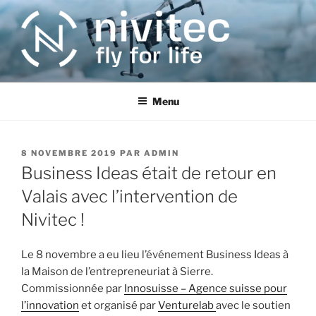
Aller
au
contenu
principal
Menu
PUBLIÉ
8 NOVEMBRE 2019
PAR
ADMIN
LE
Business Ideas était de retour en
Valais avec l’intervention de
Nivitec !
Le 8 novembre a eu lieu l’événement Business Ideas à
la Maison de l’entrepreneuriat à Sierre.
Commissionnée par
Innosuisse – Agence suisse pour
l’innovation
et organisé par
Venturelab
avec le soutien